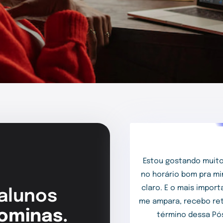
Estou gostando muito
no horário bom pra mi
claro. E o mais impor
 alunos
me ampara, recebo ret
ominas.
término dessa Pós