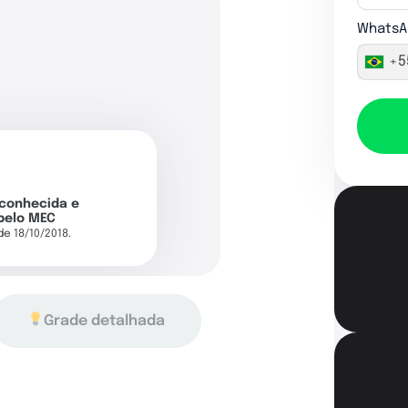
WhatsA
+5
econhecida e
pelo MEC
 de 18/10/2018.
Grade detalhada