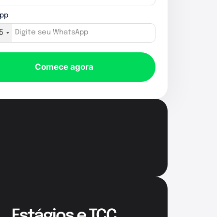
pp
5
Comece agora
Estágios e TCC