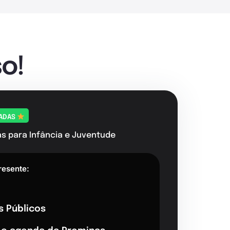
o!
TADAS
as para Infância e Juventude
resente:
s Públicos