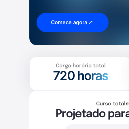
Comece agora
Carga horária total
720
horas
Curso total
Projetado par