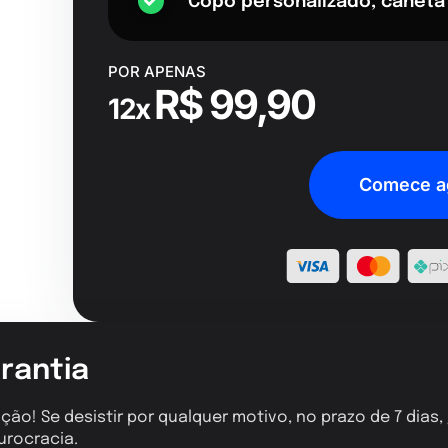
Copo personalizado, caneta
POR APENAS
R$ 99,90
12x
Comece a
rantia
ção! Se desistir por qualquer motivo, no prazo de 7 dias
urocracia.