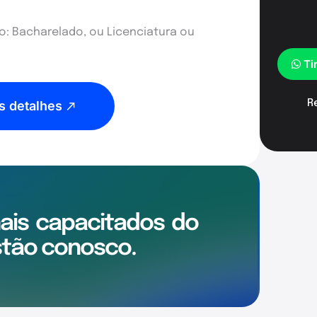
: Bacharelado, ou Licenciatura ou
Ti
R
s detalhes
mais
capacitados
do
tão conosco.