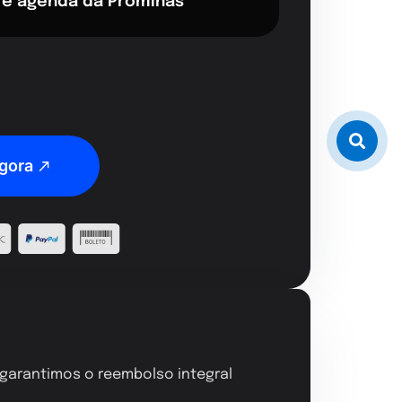
 e agenda da Prominas
gora
, garantimos o reembolso integral