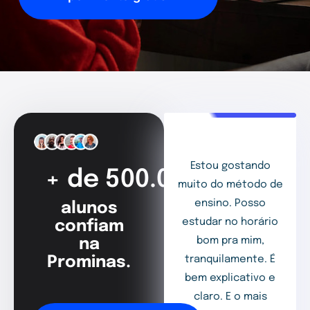
Estou gostando
+ de 500.000
muito do método de
ensino. Posso
alunos
estudar no horário
confiam
bom pra mim,
na
Prominas.
tranquilamente. É
bem explicativo e
claro. E o mais