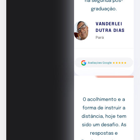
na segunda pós-
graduação.
VANDERLEI
DUTRA DIAS
Pará
O acolhimento e a
forma de instruir a
distância, hoje tem
sido um desafio. As
respostas e