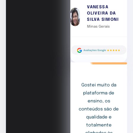
VANESSA
OLIVEIRA DA
SILVA SIMONI
Minas Gerais
Gostei muito da
plataforma de
ensino, os
conteúdos são de
qualidade e
totalmente