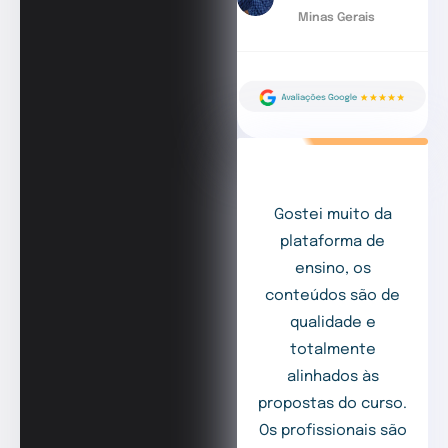
Minas Gerais
Gostei muito da
plataforma de
ensino, os
conteúdos são de
qualidade e
totalmente
alinhados às
propostas do curso.
Os profissionais são