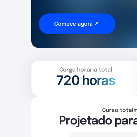
Comece agora
Carga horária total
720
horas
Curso total
Projetado par