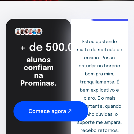
Estou gostando
+ de 500.000
muito do método de
ensino. Posso
alunos
estudar no horário
confiam
bom pra mim,
na
Prominas.
tranquilamente. É
bem explicativo e
claro. E o mais
importante, quando
Comece agora
tenho dúvidas, o
suporte me ampara,
recebo retornos,