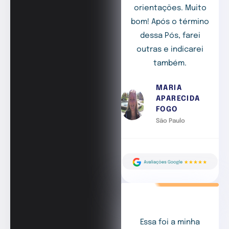
orientações. Muito
bom! Após o término
dessa Pós, farei
outras e indicarei
também.
MARIA
APARECIDA
FOGO
São Paulo
Essa foi a minha