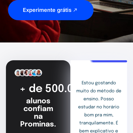
Experimente grátis
Estou gostando
+ de 500.000
muito do método de
ensino. Posso
alunos
estudar no horário
confiam
bom pra mim,
na
Prominas.
tranquilamente. É
bem explicativo e