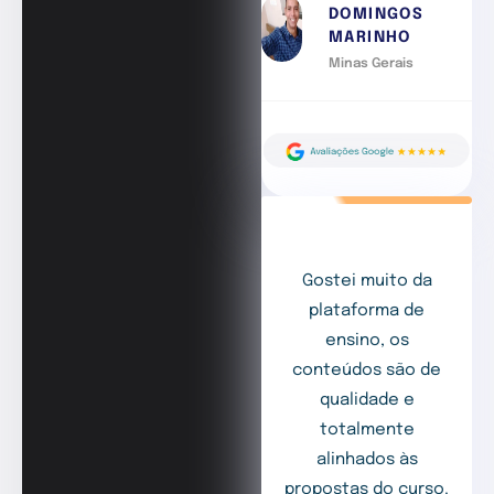
DOMINGOS
MARINHO
Minas Gerais
Gostei muito da
plataforma de
ensino, os
conteúdos são de
qualidade e
totalmente
alinhados às
propostas do curso.