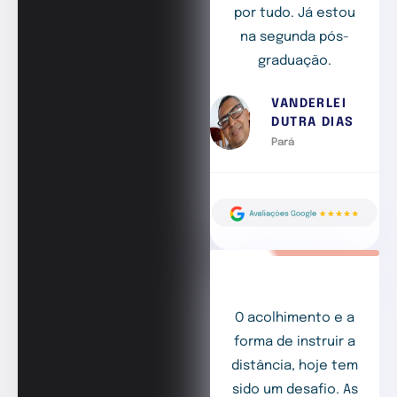
por tudo. Já estou
na segunda pós-
graduação.
VANDERLEI
DUTRA DIAS
Pará
O acolhimento e a
forma de instruir a
distância, hoje tem
sido um desafio. As