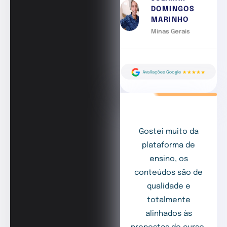
DOMINGOS
MARINHO
Minas Gerais
Gostei muito da
plataforma de
ensino, os
conteúdos são de
qualidade e
totalmente
alinhados às