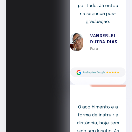
por tudo. Já estou
na segunda pós-
graduação.
VANDERLEI
DUTRA DIAS
Pará
O acolhimento e a
forma de instruir a
distância, hoje tem
sido um desafio. As