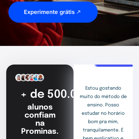
Experimente grátis
Estou gostando
+ de 500.000
muito do método de
ensino. Posso
alunos
estudar no horário
confiam
bom pra mim,
na
Prominas.
tranquilamente. É
bem explicativo e