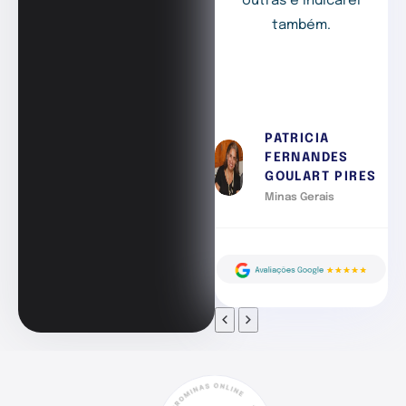
outras e indicarei
também.
PATRICIA
FERNANDES
GOULART PIRES
Minas Gerais