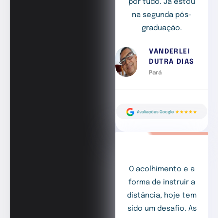
por tudo. Já estou
na segunda pós-
graduação.
VANDERLEI
DUTRA DIAS
Pará
O acolhimento e a
forma de instruir a
distância, hoje tem
sido um desafio. As