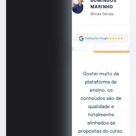
DOMINGOS
MARINHO
Minas Gerais
Gostei muito da
plataforma de
ensino, os
conteúdos são de
qualidade e
totalmente
alinhados às
propostas do curso.