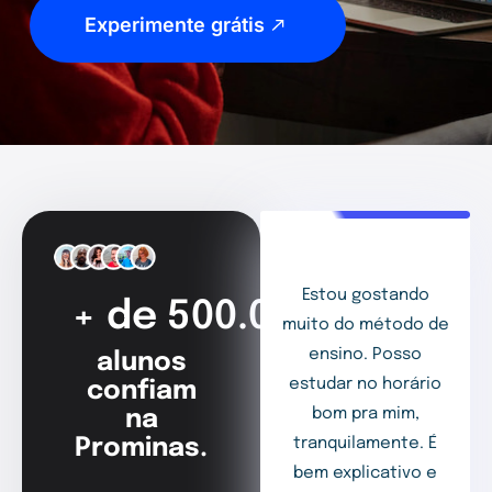
Experimente grátis
Estou gostando
+ de 500.000
muito do método de
ensino. Posso
alunos
estudar no horário
confiam
bom pra mim,
na
Prominas.
tranquilamente. É
bem explicativo e