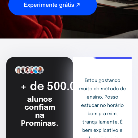
Experimente grátis
Estou gostando
+ de 500.000
muito do método de
ensino. Posso
alunos
estudar no horário
confiam
bom pra mim,
na
Prominas.
tranquilamente. É
bem explicativo e