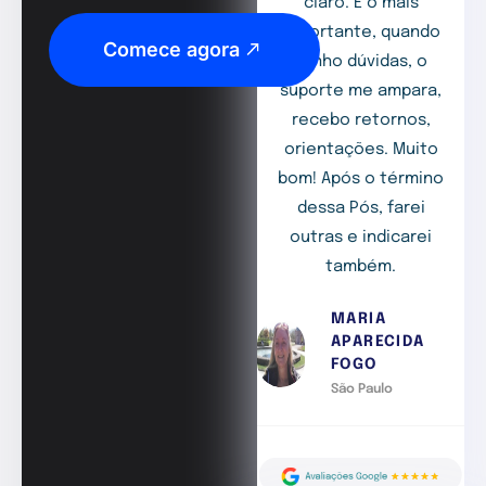
claro. E o mais
importante, quando
Comece agora
tenho dúvidas, o
suporte me ampara,
recebo retornos,
orientações. Muito
bom! Após o término
dessa Pós, farei
outras e indicarei
também.
MARIA
APARECIDA
FOGO
São Paulo