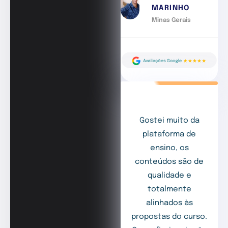
MARINHO
Minas Gerais
Gostei muito da
plataforma de
ensino, os
conteúdos são de
qualidade e
totalmente
alinhados às
propostas do curso.