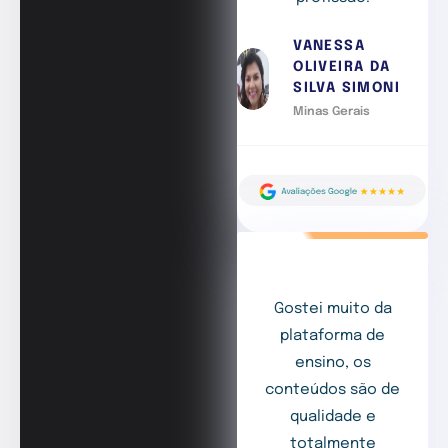
VANESSA
OLIVEIRA DA
SILVA SIMONI
Minas Gerais
Gostei muito da
plataforma de
ensino, os
conteúdos são de
qualidade e
totalmente