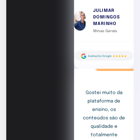
JULIMAR
DOMINGOS
MARINHO
Minas Gerais
Gostei muito da
plataforma de
ensino, os
conteúdos são de
qualidade e
totalmente