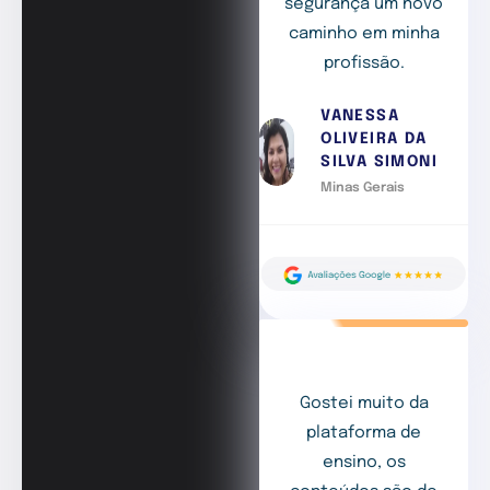
segurança um novo
caminho em minha
profissão.
VANESSA
OLIVEIRA DA
SILVA SIMONI
Minas Gerais
Gostei muito da
plataforma de
ensino, os