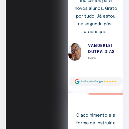
indicá-los para
novos alunos. Grato
por tudo. Já estou
na segunda pós-
graduação.
VANDERLEI
DUTRA DIAS
Pará
O acolhimento e a
forma de instruir a