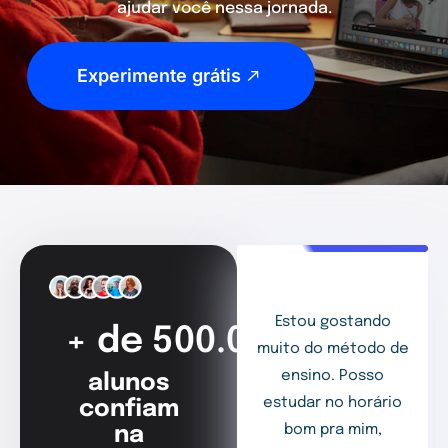
ajudar você nessa jornada.
Experimente grátis
Estou gostando
+ de 500.000
muito do método de
ensino. Posso
alunos
estudar no horário
confiam
bom pra mim,
na