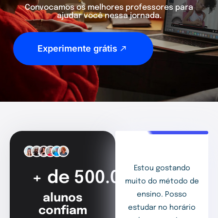
Convocamos os melhores professores para
ajudar você nessa jornada.
Experimente grátis
Estou gostando
+ de 500.000
muito do método de
ensino. Posso
alunos
estudar no horário
confiam