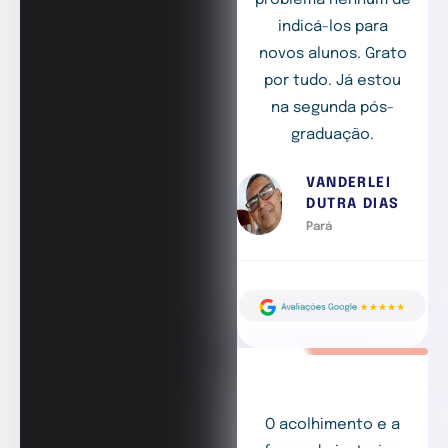
indicá-los para
novos alunos. Grato
por tudo. Já estou
na segunda pós-
graduação.
VANDERLEI
DUTRA DIAS
Pará
O acolhimento e a