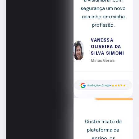
a vislumbrar com
segurança um novo
caminho em minha
profissão.
VANESSA
OLIVEIRA DA
SILVA SIMONI
Minas Gerais
Gostei muito da
plataforma de
ensino, os