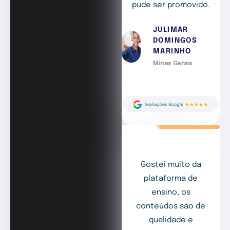
pude ser promovido.
JULIMAR
DOMINGOS
MARINHO
Minas Gerais
Gostei muito da
plataforma de
ensino, os
conteúdos são de
qualidade e