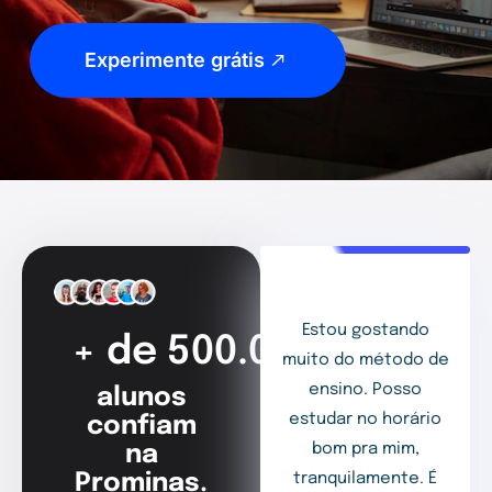
Experimente grátis
Estou gostando
+ de 500.000
muito do método de
ensino. Posso
alunos
estudar no horário
confiam
bom pra mim,
na
Prominas.
tranquilamente. É