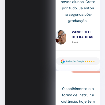
novos alunos. Grato
por tudo. Já estou
na segunda pós-
graduação.
VANDERLEI
DUTRA DIAS
Pará
O acolhimento e a
forma de instruir a
distância, hoje tem