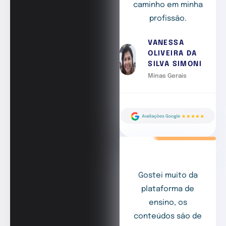
caminho em minha
profissão.
VANESSA
OLIVEIRA DA
SILVA SIMONI
Minas Gerais
Gostei muito da
plataforma de
ensino, os
conteúdos são de