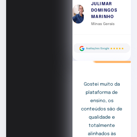
JULIMAR
DOMINGOS
MARINHO
Minas Gerais
Gostei muito da
plataforma de
ensino, os
conteúdos são de
qualidade e
totalmente
alinhados às