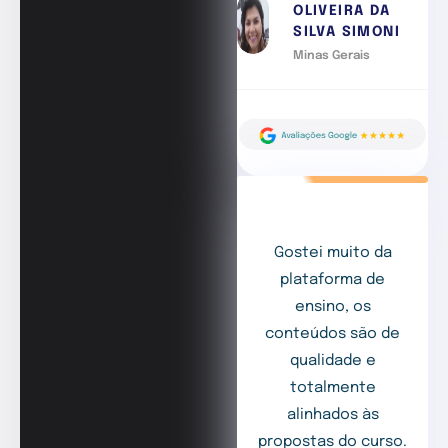
OLIVEIRA DA
SILVA SIMONI
Minas Gerais
Gostei muito da
plataforma de
ensino, os
conteúdos são de
qualidade e
totalmente
alinhados às
propostas do curso.