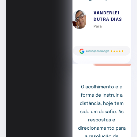
VANDERLEI
DUTRA DIAS
Pará
O acolhimento e a
forma de instruir a
distância, hoje tem
sido um desafio. As
respostas e
direcionamento para
a resolução de