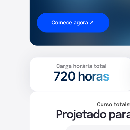
Comece agora
Carga horária total
720
horas
Curso total
Projetado par