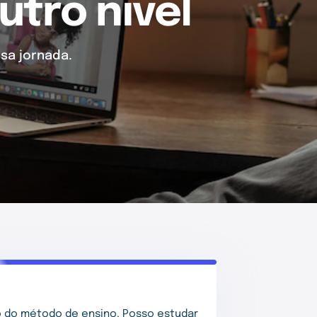
utro nível
sa jornada.
 do método de ensino. Posso estudar