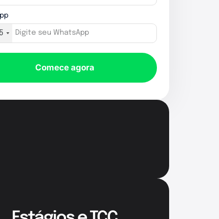
pp
5
Comece agora
Estágios e TCC