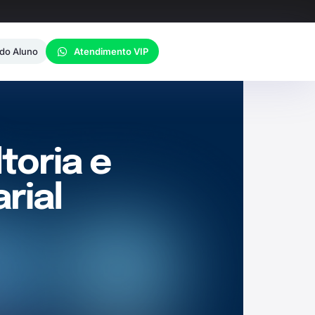
 do Aluno
Atendimento VIP
toria e
rial