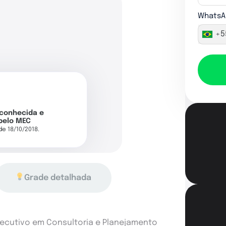
WhatsA
+5
econhecida e
pelo MEC
 de 18/10/2018.
Grade detalhada
ecutivo em Consultoria e Planejamento