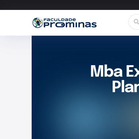
Mba Ex
Pla