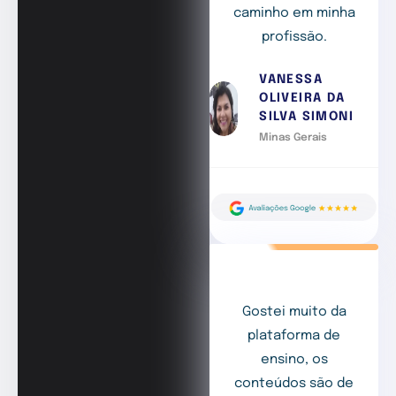
caminho em minha
profissão.
VANESSA
OLIVEIRA DA
SILVA SIMONI
Minas Gerais
Gostei muito da
plataforma de
ensino, os
conteúdos são de