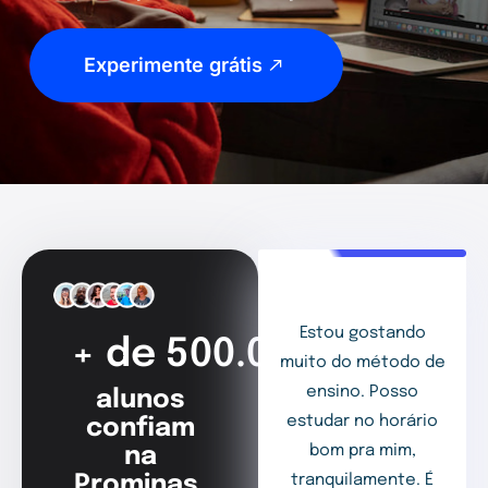
Experimente grátis
Estou gostando
+ de 500.000
muito do método de
ensino. Posso
alunos
estudar no horário
confiam
bom pra mim,
na
Prominas.
tranquilamente. É