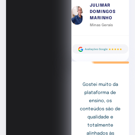
JULIMAR
DOMINGOS
MARINHO
Minas Gerais
Gostei muito da
plataforma de
ensino, os
conteúdos são de
qualidade e
totalmente
alinhados às