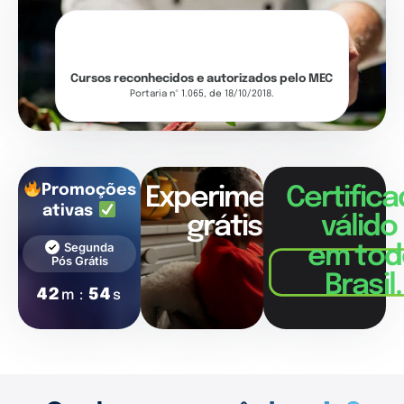
Cursos reconhecidos e autorizados pelo MEC
Portaria nº 1.065, de 18/10/2018.
Promoções
Experimente
Certific
ativas
grátis!
válido
Segunda
em tod
Pós Grátis
Brasil.
42
53
m :
s