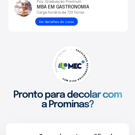
Pós-Graduação Premium
MBA EM GASTRONOMIA
Carga horária de 720 horas
Ver detalhes do curso
Pronto para decolar com
Ver detalhes do curso
a Prominas?