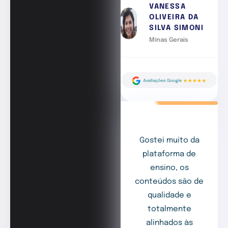
VANESSA
OLIVEIRA DA
SILVA SIMONI
Minas Gerais
Gostei muito da
plataforma de
ensino, os
conteúdos são de
qualidade e
totalmente
alinhados às