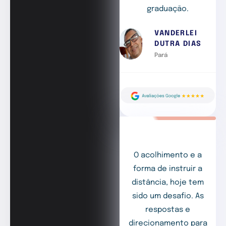
graduação.
VANDERLEI
DUTRA DIAS
Pará
O acolhimento e a
forma de instruir a
distância, hoje tem
sido um desafio. As
respostas e
direcionamento para