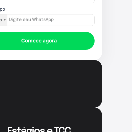
pp
5
Comece agora
Estágios e TCC