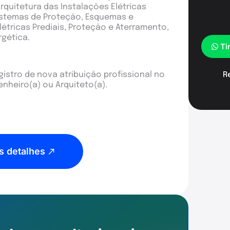
rquitetura das Instalações Elétricas
Sistemas de Proteção, Esquemas e
létricas Prediais, Proteção e Aterramento,
rgética.
Ti
istro de nova atribuição profissional no
R
nheiro(a) ou Arquiteto(a).
s detalhes