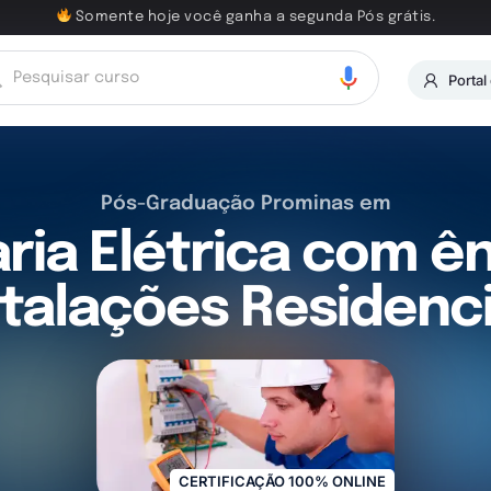
Somente hoje você ganha a segunda Pós grátis.
Portal
Pós-Graduação Prominas em
ria Elétrica com ê
stalações Residenci
CERTIFICAÇÃO 100% ONLINE