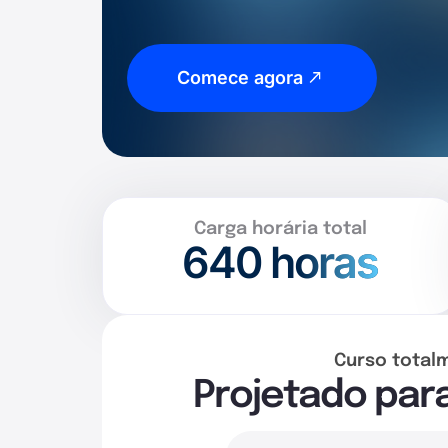
Comece agora
Carga horária total
640
horas
Curso total
Projetado par