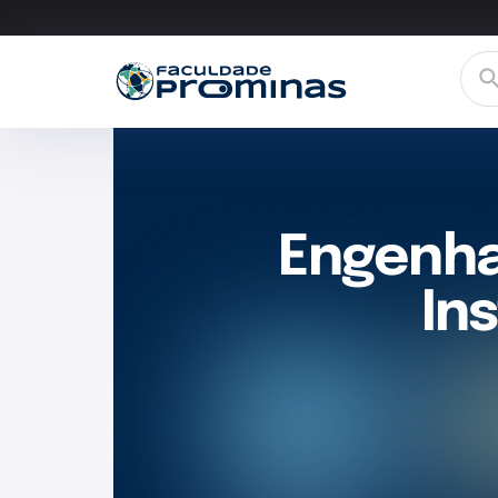
Engenha
In