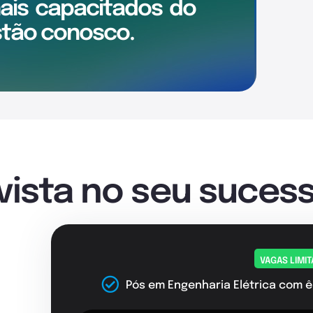
mais
capacitados
do
tão conosco.
nvista no seu sucess
VAGAS LIMI
Pós em Engenharia Elétrica com ê