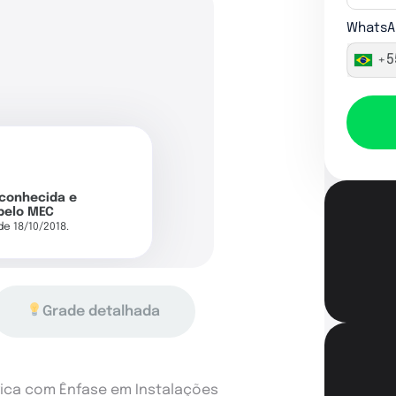
WhatsA
+5
econhecida e
pelo MEC
 de 18/10/2018.
Grade detalhada
ica com Ênfase em Instalações