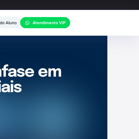
 do Aluno
Atendimento VIP
nfase em
ais