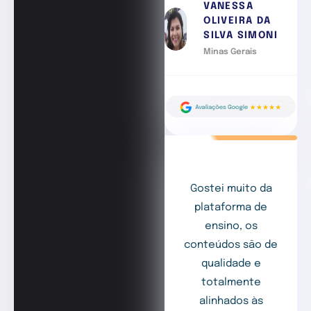
VANESSA
OLIVEIRA DA
SILVA SIMONI
Minas Gerais
Gostei muito da
plataforma de
ensino, os
conteúdos são de
qualidade e
totalmente
alinhados às