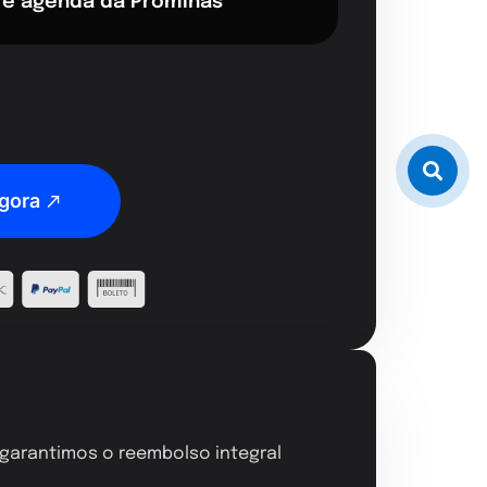
 e agenda da Prominas
gora
, garantimos o reembolso integral