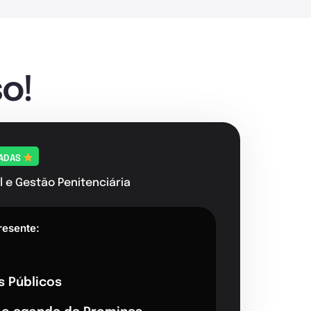
o!
TADAS
l e Gestão Penitenciária
resente:
s Públicos