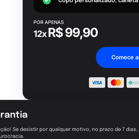
Copo personalizado, caneta
POR APENAS
R$ 99,90
12x
Comece a
rantia
ção! Se desistir por qualquer motivo, no prazo de 7 dias
urocracia.