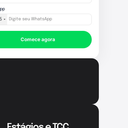
pp
5
Comece agora
Estágios e TCC