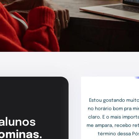
Estou gostando muito
no horário bom pra mi
claro. E o mais impor
 alunos
me ampara, recebo ret
ominas.
término dessa Pós