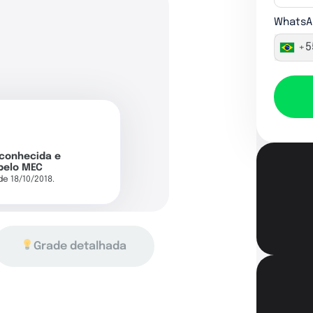
WhatsA
+5
econhecida e
pelo MEC
 de 18/10/2018.
Grade detalhada