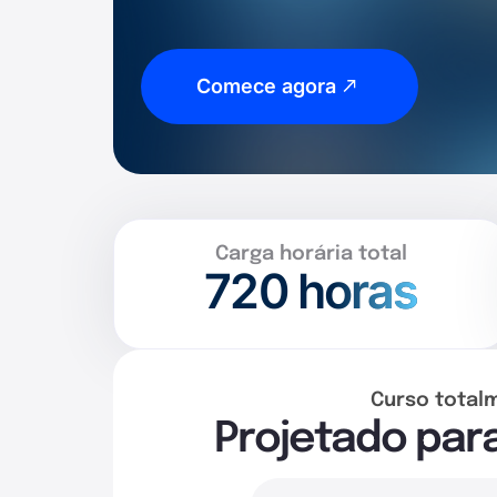
Comece agora
Carga horária total
720
horas
Curso total
Projetado par