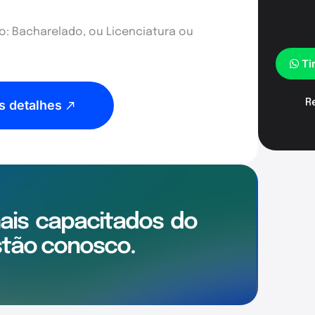
: Bacharelado, ou Licenciatura ou
Ti
R
s detalhes
mais
capacitados
do
tão conosco.