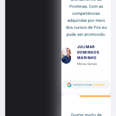
Prominas. Com as
competências
adquiridas por meio
dos cursos de Pós eu
pude ser promovido.
JULIMAR
DOMINGOS
MARINHO
Minas Gerais
Gostei muito da