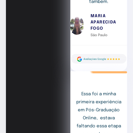
também.
MARIA
APARECIDA
FOGO
São Paulo
Essa foi a minha
primeira experiência
em Pós-Graduação
Online, estava
faltando essa etapa