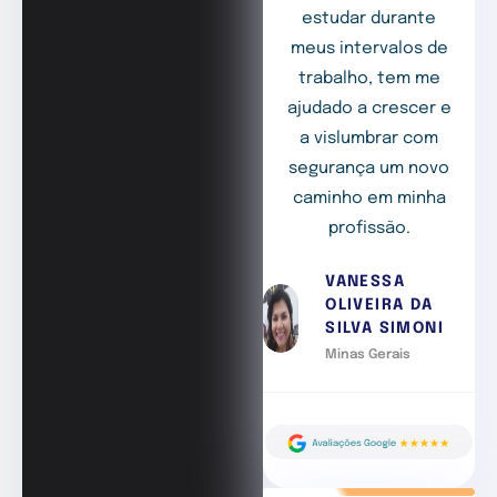
estudar durante
meus intervalos de
trabalho, tem me
ajudado a crescer e
a vislumbrar com
segurança um novo
caminho em minha
profissão.
VANESSA
OLIVEIRA DA
SILVA SIMONI
Minas Gerais