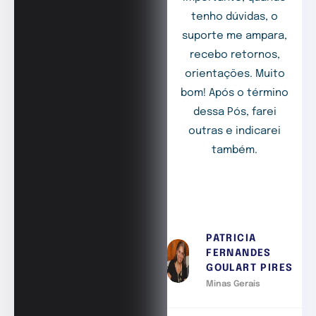
tenho dúvidas, o
suporte me ampara,
recebo retornos,
orientações. Muito
bom! Após o término
dessa Pós, farei
outras e indicarei
também.
PATRICIA
FERNANDES
GOULART PIRES
Minas Gerais