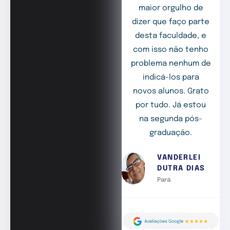
maior orgulho de
dizer que faço parte
desta faculdade, e
com isso não tenho
problema nenhum de
indicá-los para
novos alunos. Grato
por tudo. Já estou
na segunda pós-
graduação.
VANDERLEI
DUTRA DIAS
Pará