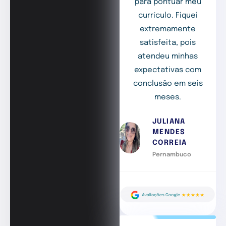
para pontuar meu
currículo. Fiquei
extremamente
satisfeita, pois
atendeu minhas
expectativas com
conclusão em seis
meses.
JULIANA
MENDES
CORREIA
Pernambuco