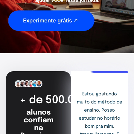
ajudar você nessa jornada.
Experimente grátis
Estou gostando
+ de 500.000
muito do método de
ensino. Posso
alunos
estudar no horário
confiam
bom pra mim,
na