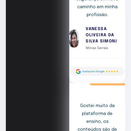
caminho em minha
profissão.
VANESSA
OLIVEIRA DA
SILVA SIMONI
Minas Gerais
Gostei muito da
plataforma de
ensino, os
conteúdos são de