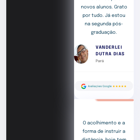
novos alunos. Grato
por tudo. Já estou
na segunda pós-
graduação.
VANDERLEI
DUTRA DIAS
Pará
O acolhimento e a
forma de instruir a
distância, hoje tem