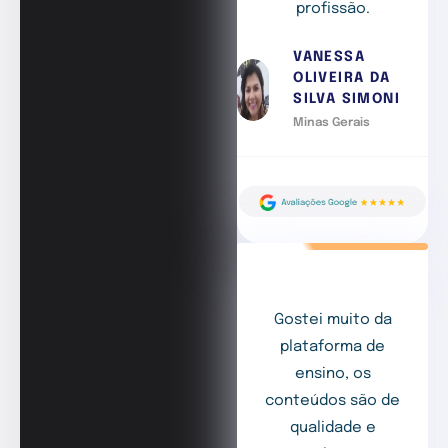
profissão.
VANESSA
OLIVEIRA DA
SILVA SIMONI
Minas Gerais
Gostei muito da
plataforma de
ensino, os
conteúdos são de
qualidade e