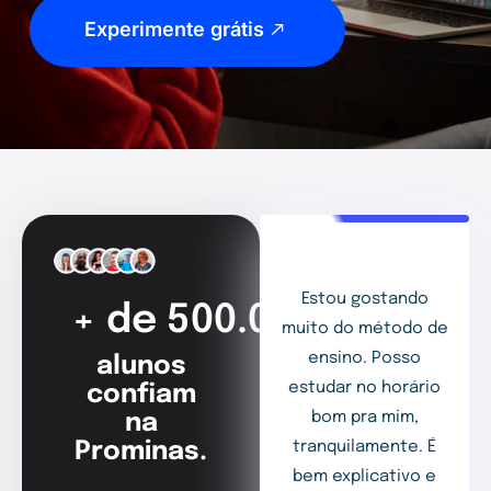
Experimente grátis
Estou gostando
+ de 500.000
muito do método de
ensino. Posso
alunos
estudar no horário
confiam
bom pra mim,
na
Prominas.
tranquilamente. É
bem explicativo e