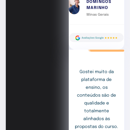
DOMINGOS
MARINHO
Minas Gerais
Gostei muito da
plataforma de
ensino, os
conteúdos são de
qualidade e
totalmente
alinhados às
propostas do curso.