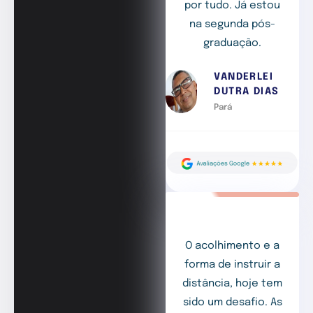
por tudo. Já estou
na segunda pós-
graduação.
VANDERLEI
DUTRA DIAS
Pará
O acolhimento e a
forma de instruir a
distância, hoje tem
sido um desafio. As