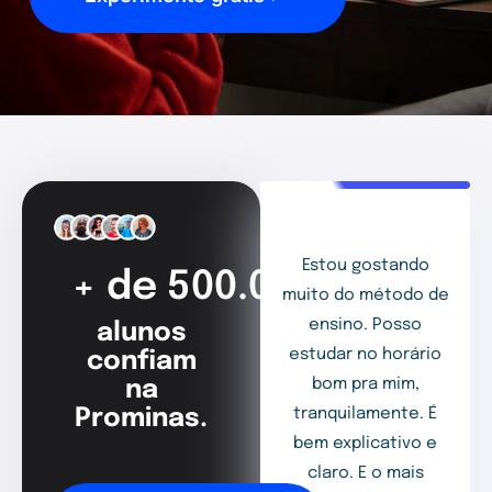
Estou gostando
+ de 500.000
muito do método de
ensino. Posso
alunos
estudar no horário
confiam
bom pra mim,
na
Prominas.
tranquilamente. É
bem explicativo e
claro. E o mais