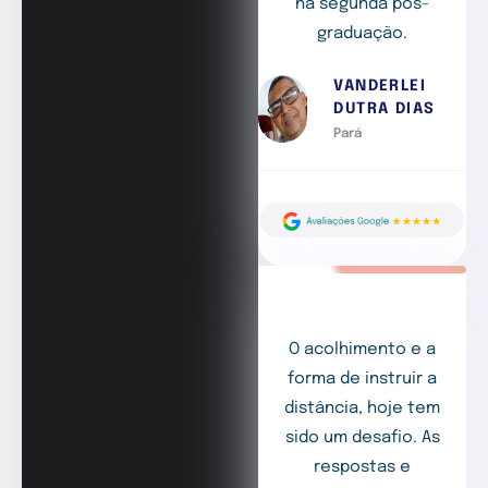
na segunda pós-
graduação.
VANDERLEI
DUTRA DIAS
Pará
O acolhimento e a
forma de instruir a
distância, hoje tem
sido um desafio. As
respostas e