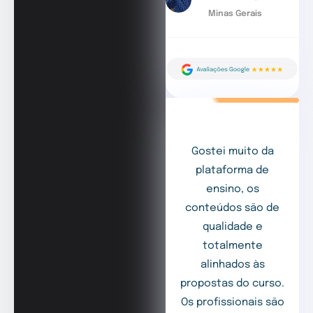
Minas Gerais
Gostei muito da
plataforma de
ensino, os
conteúdos são de
qualidade e
totalmente
alinhados às
propostas do curso.
Os profissionais são