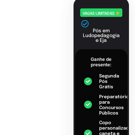
VAGAS LIMITADAS
Pós em
Ludopedagogia
e Eja
Ganhe de
presente:
Segunda
Pós
Grátis
Preparatório
para
Concursos
Públicos
Copo
personalizado,
caneta e