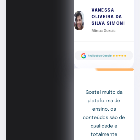
VANESSA
OLIVEIRA DA
SILVA SIMONI
Minas Gerais
Gostei muito da
plataforma de
ensino, os
conteúdos são de
qualidade e
totalmente