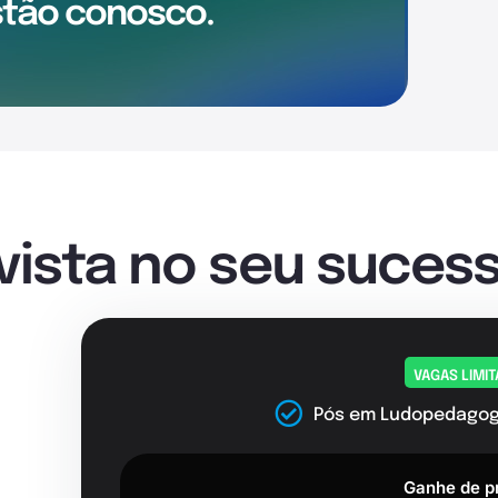
tão conosco.
nvista no seu sucess
VAGAS LIMI
Pós em Ludopedagogi
Ganhe de p