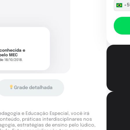
+5
econhecida e
pelo MEC
 de 18/10/2018.
Grade detalhada
agogia e Educação Especial, você irá
nteúdo, práticas interdisciplinares nos
gogia, estratégias de ensino pelo lúdico,