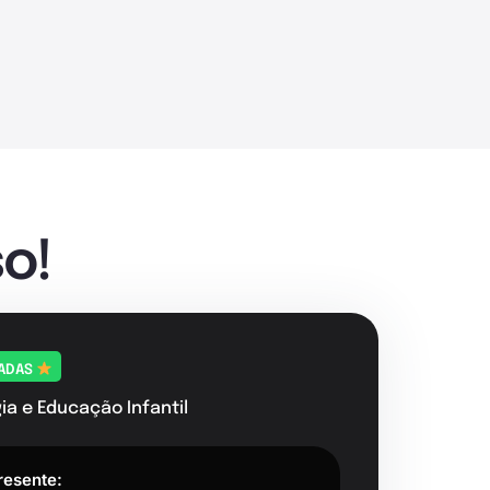
o!
TADAS
a e Educação Infantil
resente: