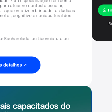
dade. Esta especialização tem como
 para atuar no contexto escolar,
Ti
s que enfatizem brincadeiras lúdicas
tor, cognitivo e sociocultural dos
R
: Bacharelado, ou Licenciatura ou
s detalhes
mais
capacitados
do