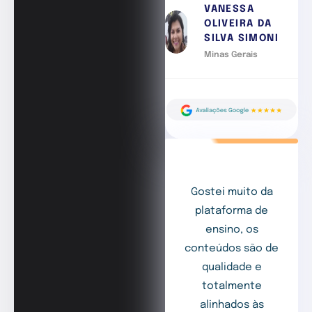
VANESSA
OLIVEIRA DA
SILVA SIMONI
Minas Gerais
Gostei muito da
plataforma de
ensino, os
conteúdos são de
qualidade e
totalmente
alinhados às