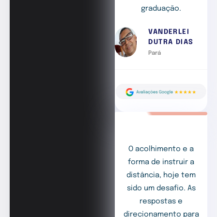
graduação.
VANDERLEI
DUTRA DIAS
Pará
O acolhimento e a
forma de instruir a
distância, hoje tem
sido um desafio. As
respostas e
direcionamento para