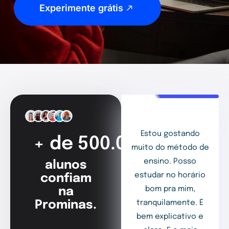
Experimente grátis
Estou gostando
+ de 500.000
muito do método de
ensino. Posso
alunos
estudar no horário
confiam
bom pra mim,
na
Prominas.
tranquilamente. É
bem explicativo e