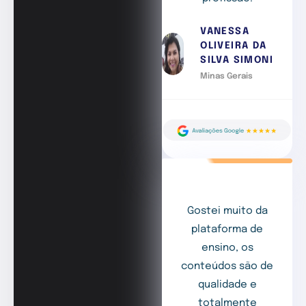
VANESSA
OLIVEIRA DA
SILVA SIMONI
Minas Gerais
Gostei muito da
plataforma de
ensino, os
conteúdos são de
qualidade e
totalmente