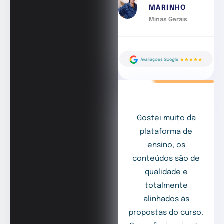
MARINHO
Minas Gerais
Gostei muito da
plataforma de
ensino, os
conteúdos são de
qualidade e
totalmente
alinhados às
propostas do curso.