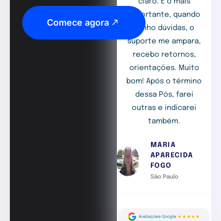
claro. E o mais
importante, quando
Comece agora
tenho dúvidas, o
suporte me ampara,
recebo retornos,
orientações. Muito
bom! Após o término
dessa Pós, farei
outras e indicarei
também.
MARIA
APARECIDA
FOGO
São Paulo