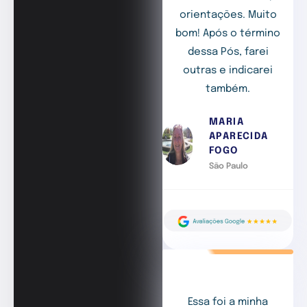
orientações. Muito
bom! Após o término
dessa Pós, farei
outras e indicarei
também.
MARIA
APARECIDA
FOGO
São Paulo
Essa foi a minha