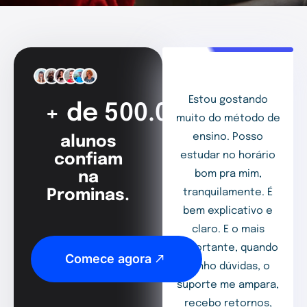
Estou gostando
+ de 500.000
muito do método de
ensino. Posso
alunos
estudar no horário
confiam
bom pra mim,
na
Prominas.
tranquilamente. É
bem explicativo e
claro. E o mais
importante, quando
Comece agora
tenho dúvidas, o
suporte me ampara,
recebo retornos,