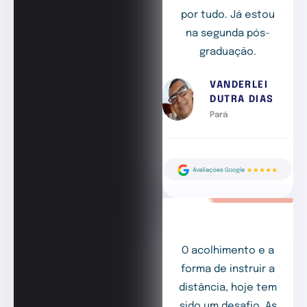
por tudo. Já estou
na segunda pós-
graduação.
VANDERLEI
DUTRA DIAS
Pará
O acolhimento e a
forma de instruir a
distância, hoje tem
sido um desafio. As