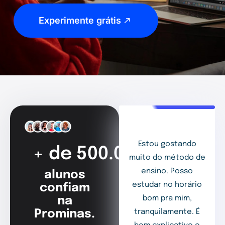
Experimente grátis
Estou gostando
+ de 500.000
muito do método de
ensino. Posso
alunos
estudar no horário
confiam
bom pra mim,
na
Prominas.
tranquilamente. É