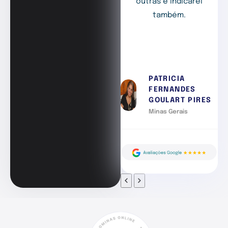
outras e indicarei
também.
PATRICIA
FERNANDES
GOULART PIRES
Minas Gerais