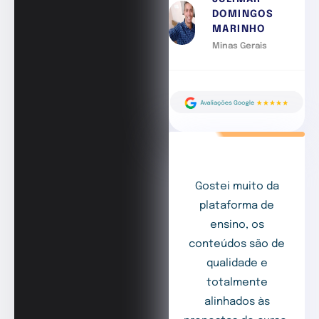
DOMINGOS
MARINHO
Minas Gerais
Gostei muito da
plataforma de
ensino, os
conteúdos são de
qualidade e
totalmente
alinhados às