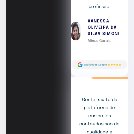
profissão.
VANESSA
OLIVEIRA DA
SILVA SIMONI
Minas Gerais
Gostei muito da
plataforma de
ensino, os
conteúdos são de
qualidade e