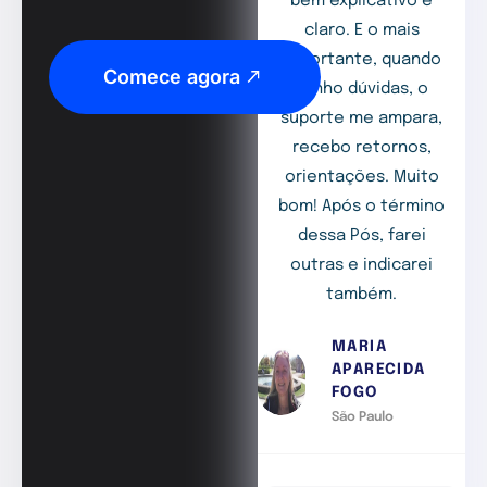
bem explicativo e
claro. E o mais
importante, quando
Comece agora
tenho dúvidas, o
suporte me ampara,
recebo retornos,
orientações. Muito
bom! Após o término
dessa Pós, farei
outras e indicarei
também.
MARIA
APARECIDA
FOGO
São Paulo