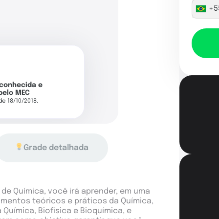
+5
econhecida e
pelo MEC
 de 18/10/2018.
Grade detalhada
de Química, você irá aprender, em uma
mentos teóricos e práticos da Química,
uímica, Biofísica e Bioquímica, e