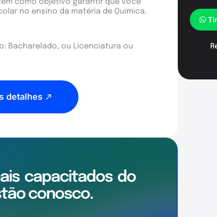
 tem como objetivo garantir que você
colar no ensino da matéria de Química.
Ti
: Bacharelado, ou Licenciatura ou
R
s detalhes
mais
capacitados
do
tão conosco.