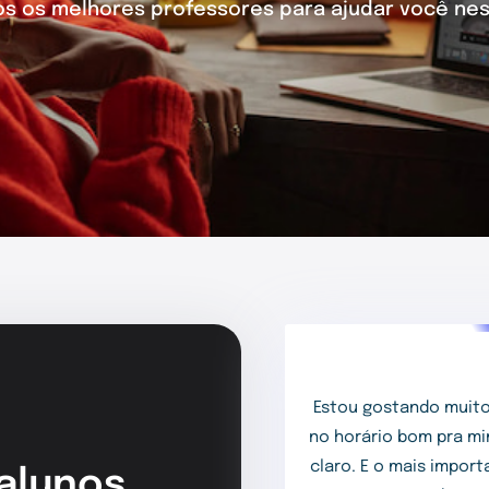
 os melhores professores para ajudar você nes
Estou gostando muito
no horário bom pra mi
claro. E o mais impor
 alunos