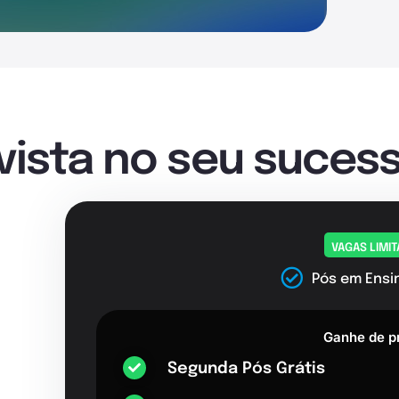
nvista no seu sucess
VAGAS LIMI
Pós em Ensi
Ganhe de p
Segunda Pós Grátis