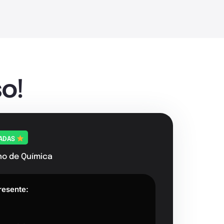
o!
TADAS
no de Química
resente: