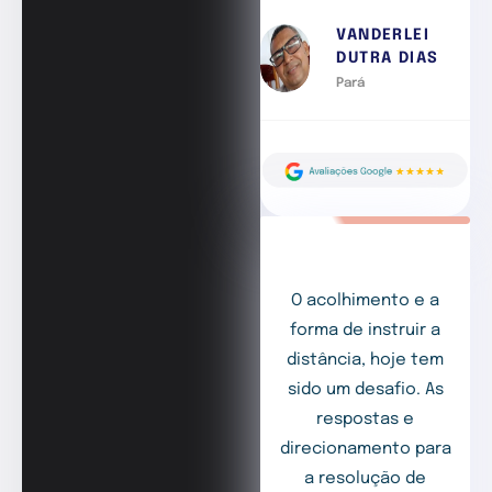
VANDERLEI
DUTRA DIAS
Pará
O acolhimento e a
forma de instruir a
distância, hoje tem
sido um desafio. As
respostas e
direcionamento para
a resolução de