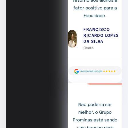
retorno aos alunos é
fator positivo para a
Faculdade.
FRANCISCO
RICARDO LOPES
DA SILVA
Ceará
Não poderia ser
melhor, o Grupo
Prominas está sendo
uma benção para