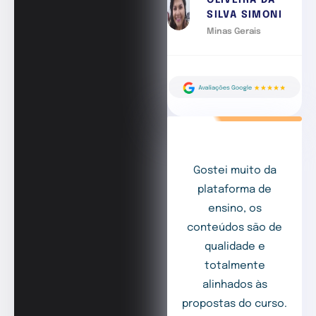
OLIVEIRA DA
SILVA SIMONI
Minas Gerais
Gostei muito da
plataforma de
ensino, os
conteúdos são de
qualidade e
totalmente
alinhados às
propostas do curso.