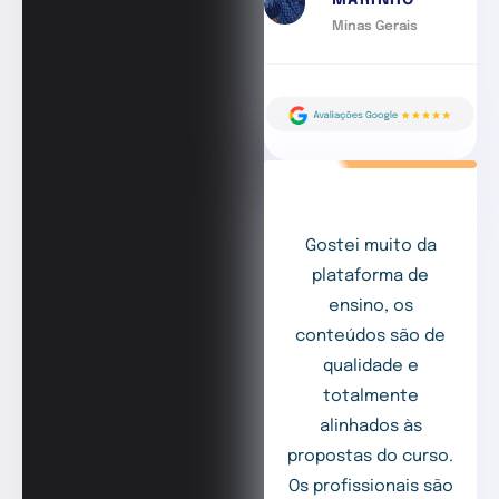
MARINHO
Minas Gerais
Gostei muito da
plataforma de
ensino, os
conteúdos são de
qualidade e
totalmente
alinhados às
propostas do curso.
Os profissionais são