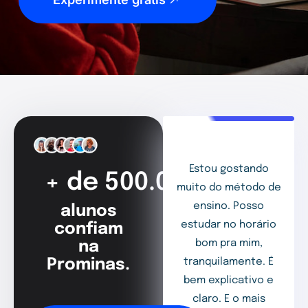
Estou gostando
+ de 500.000
muito do método de
ensino. Posso
alunos
estudar no horário
confiam
bom pra mim,
na
Prominas.
tranquilamente. É
bem explicativo e
claro. E o mais