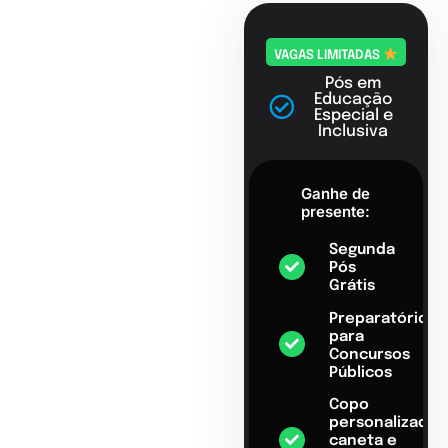
VAGAS LIMITADAS
Pós em
Educação
Especial e
Inclusiva
Ganhe de
presente:
Segunda
Pós
Grátis
Preparatório
para
Concursos
Públicos
Copo
personalizado,
caneta e