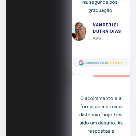
na segunda pós-
graduação.
VANDERLEI
DUTRA DIAS
Pará
O acolhimento e a
forma de instruir a
distância, hoje tem
sido um desafio. As
respostas e