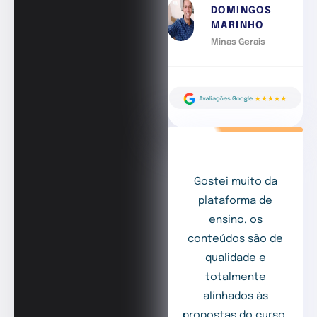
DOMINGOS
MARINHO
Minas Gerais
Gostei muito da
plataforma de
ensino, os
conteúdos são de
qualidade e
totalmente
alinhados às
propostas do curso.