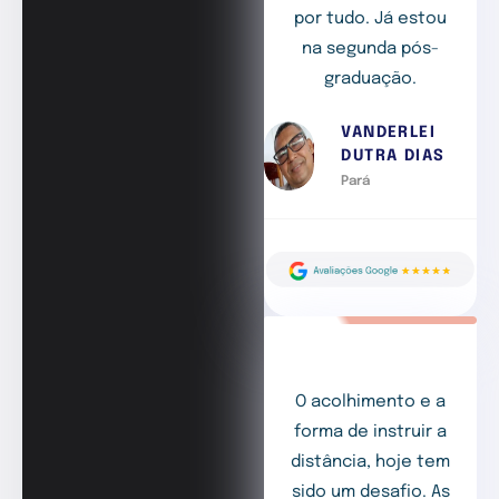
por tudo. Já estou
na segunda pós-
graduação.
VANDERLEI
DUTRA DIAS
Pará
O acolhimento e a
forma de instruir a
distância, hoje tem
sido um desafio. As