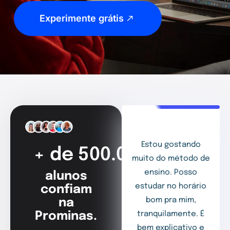
Experimente grátis
Estou gostando
+ de 500.000
muito do método de
ensino. Posso
alunos
estudar no horário
confiam
bom pra mim,
na
Prominas.
tranquilamente. É
bem explicativo e