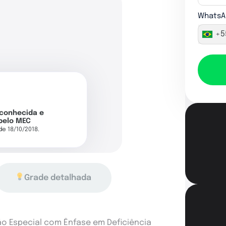
WhatsA
+5
econhecida e
pelo MEC
 de 18/10/2018.
Grade detalhada
 Especial com Ênfase em Deficiência