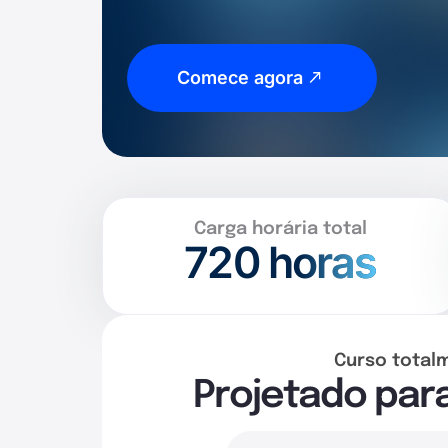
Comece agora
Carga horária total
720
horas
Curso total
Projetado par