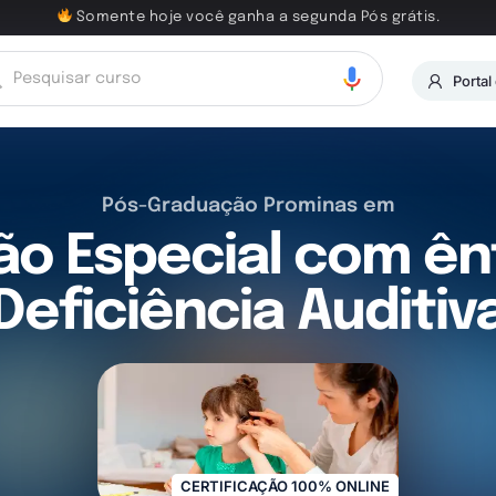
Somente hoje você ganha a segunda Pós grátis.
Portal
Pós-Graduação Prominas em
o Especial com ê
Deficiência Auditiv
CERTIFICAÇÃO 100% ONLINE