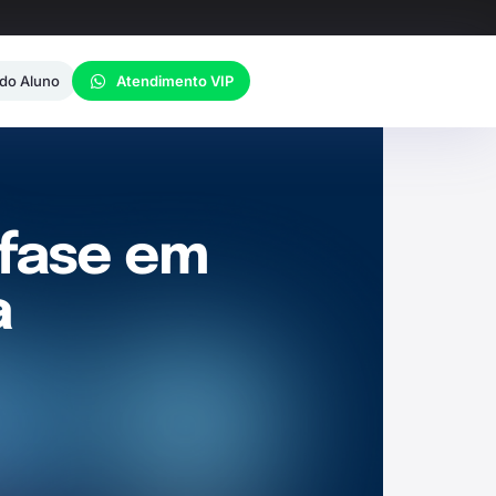
 do Aluno
Atendimento VIP
nfase em
a