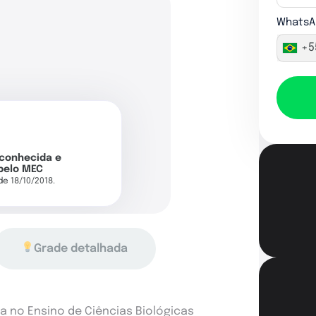
WhatsA
+5
econhecida e
pelo MEC
 de 18/10/2018.
Grade detalhada
 no Ensino de Ciências Biológicas