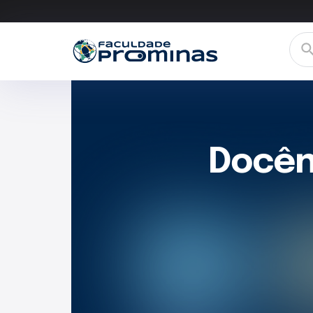
Docênc