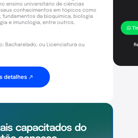
o ensino universitário de ciências
rá seus conhecimentos em tópicos como
, fundamentos da bioquímica, biologia
ogia e imunologia, entre outros.
Ti
: Bacharelado, ou Licenciatura ou
R
s detalhes
mais
capacitados
do