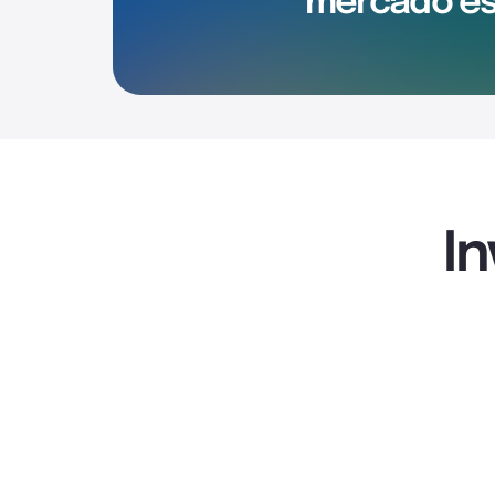
mercado es
I