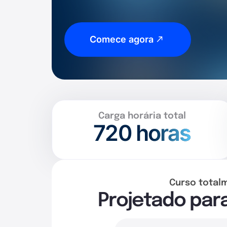
Comece agora
Carga horária total
720
horas
Curso total
Projetado par