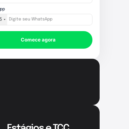
pp
5
Comece agora
Estágios e TCC