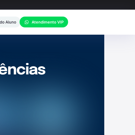
 do Aluno
Atendimento VIP
iências