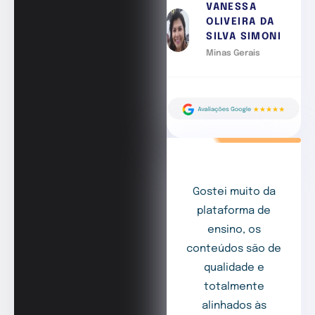
VANESSA
OLIVEIRA DA
SILVA SIMONI
Minas Gerais
Gostei muito da
plataforma de
ensino, os
conteúdos são de
qualidade e
totalmente
alinhados às