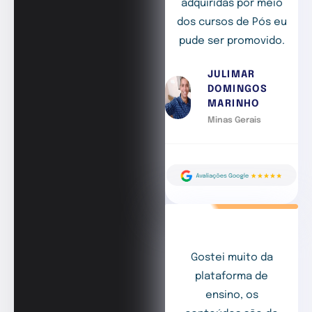
adquiridas por meio
dos cursos de Pós eu
pude ser promovido.
JULIMAR
DOMINGOS
MARINHO
Minas Gerais
Gostei muito da
plataforma de
ensino, os