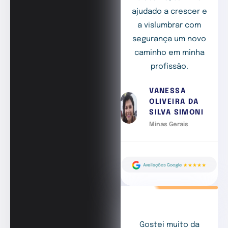
ajudado a crescer e
a vislumbrar com
segurança um novo
caminho em minha
profissão.
VANESSA
OLIVEIRA DA
SILVA SIMONI
Minas Gerais
Gostei muito da