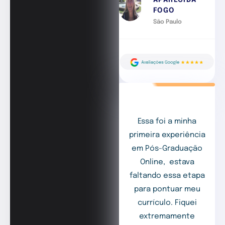
FOGO
São Paulo
Essa foi a minha
primeira experiência
em Pós-Graduação
Online, estava
faltando essa etapa
para pontuar meu
currículo. Fiquei
extremamente