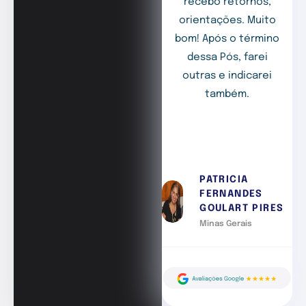
recebo retornos,
orientações. Muito
bom! Após o término
dessa Pós, farei
outras e indicarei
também.
PATRICIA
FERNANDES
GOULART PIRES
Minas Gerais