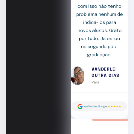
com isso não tenho
problema nenhum de
indicá-los para
novos alunos. Grato
por tudo. Já estou
na segunda pós-
graduação.
VANDERLEI
DUTRA DIAS
Pará