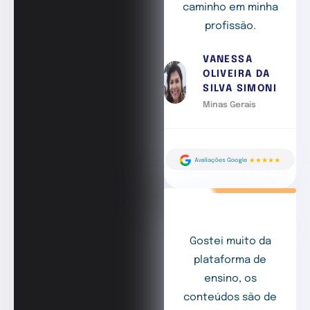
caminho em minha
profissão.
VANESSA
OLIVEIRA DA
SILVA SIMONI
Minas Gerais
Gostei muito da
plataforma de
ensino, os
conteúdos são de