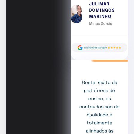
JULIMAR
DOMINGOS
MARINHO
Minas Gerais
Gostei muito da
plataforma de
ensino, os
conteúdos são de
qualidade e
totalmente
alinhados às