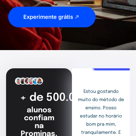
Experimente grátis
Estou gostando
+ de 500.000
muito do método de
ensino. Posso
alunos
estudar no horário
confiam
bom pra mim,
na
Prominas.
tranquilamente. É