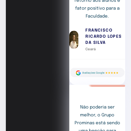
retorno aos alunos é
fator positivo para a
Faculdade.
FRANCISCO
RICARDO LOPES
DA SILVA
Ceará
Não poderia ser
melhor, o Grupo
Prominas está sendo
uma benção para