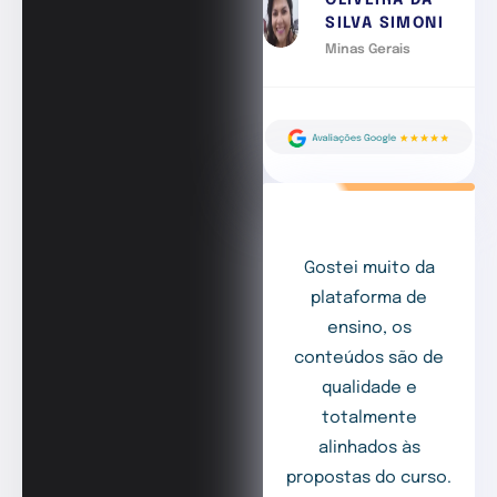
OLIVEIRA DA
SILVA SIMONI
Minas Gerais
Gostei muito da
plataforma de
ensino, os
conteúdos são de
qualidade e
totalmente
alinhados às
propostas do curso.