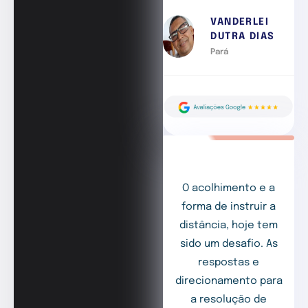
VANDERLEI
DUTRA DIAS
Pará
O acolhimento e a
forma de instruir a
distância, hoje tem
sido um desafio. As
respostas e
direcionamento para
a resolução de