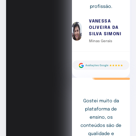
profissão.
VANESSA
OLIVEIRA DA
SILVA SIMONI
Minas Gerais
Gostei muito da
plataforma de
ensino, os
conteúdos são de
qualidade e