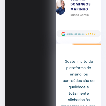
DOMINGOS
MARINHO
Minas Gerais
Gostei muito da
plataforma de
ensino, os
conteúdos são de
qualidade e
totalmente
alinhados às