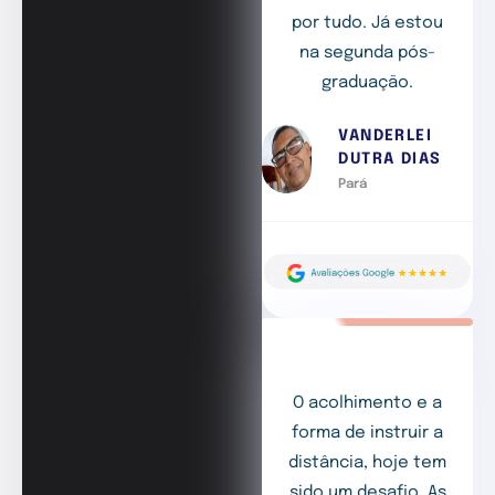
por tudo. Já estou
na segunda pós-
graduação.
VANDERLEI
DUTRA DIAS
Pará
O acolhimento e a
forma de instruir a
distância, hoje tem
sido um desafio. As