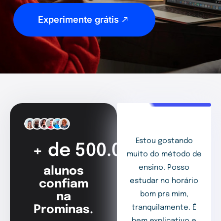
Experimente grátis
Estou gostando
+ de 500.000
muito do método de
ensino. Posso
alunos
estudar no horário
confiam
bom pra mim,
na
Prominas.
tranquilamente. É
bem explicativo e