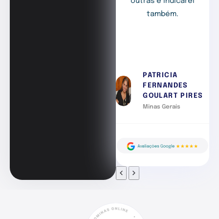
outras e indicarei
também.
PATRICIA
FERNANDES
GOULART PIRES
Minas Gerais