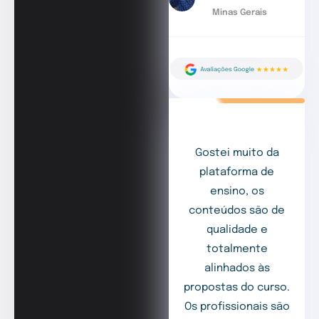
Minas Gerais
Gostei muito da
plataforma de
ensino, os
conteúdos são de
qualidade e
totalmente
alinhados às
propostas do curso.
Os profissionais são