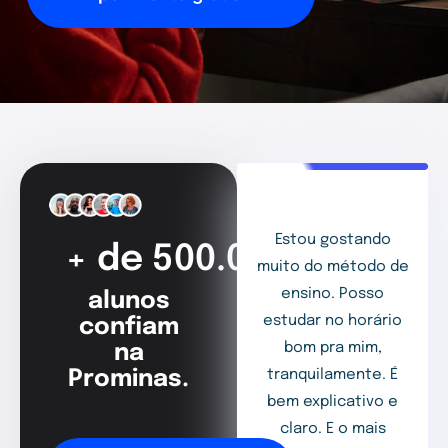
Estou gostando
+ de 500.000
muito do método de
ensino. Posso
alunos
estudar no horário
confiam
bom pra mim,
na
Prominas.
tranquilamente. É
bem explicativo e
claro. E o mais