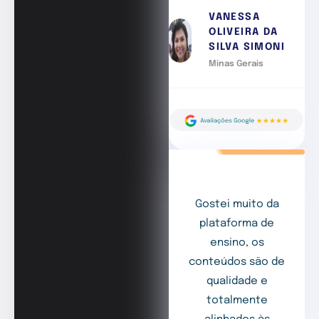
VANESSA
OLIVEIRA DA
SILVA SIMONI
Minas Gerais
Gostei muito da
plataforma de
ensino, os
conteúdos são de
qualidade e
totalmente