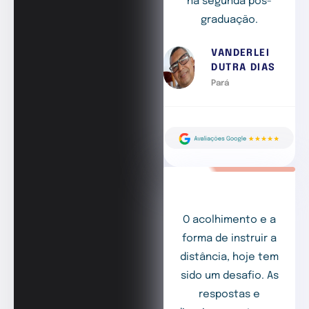
na segunda pós-
graduação.
VANDERLEI
DUTRA DIAS
Pará
O acolhimento e a
forma de instruir a
distância, hoje tem
sido um desafio. As
respostas e