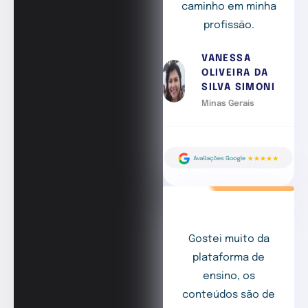
caminho em minha
profissão.
VANESSA
OLIVEIRA DA
SILVA SIMONI
Minas Gerais
Gostei muito da
plataforma de
ensino, os
conteúdos são de