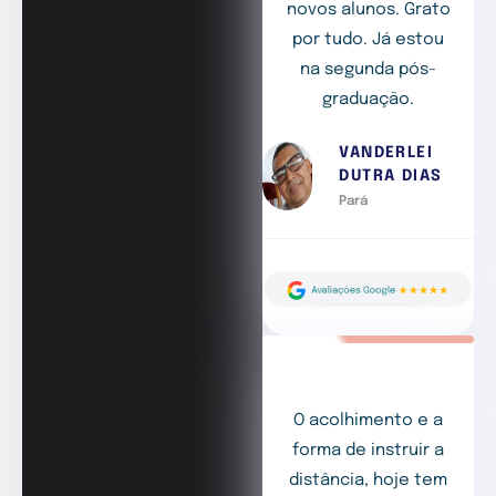
novos alunos. Grato
por tudo. Já estou
na segunda pós-
graduação.
VANDERLEI
DUTRA DIAS
Pará
O acolhimento e a
forma de instruir a
distância, hoje tem