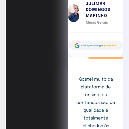
JULIMAR
DOMINGOS
MARINHO
Minas Gerais
Gostei muito da
plataforma de
ensino, os
conteúdos são de
qualidade e
totalmente
alinhados às