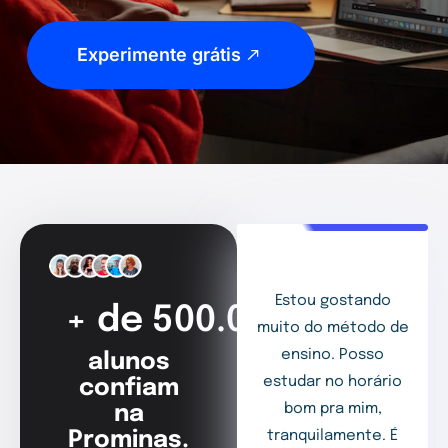
Experimente grátis
Estou gostando
+ de 500.000
muito do método de
ensino. Posso
alunos
estudar no horário
confiam
bom pra mim,
na
Prominas.
tranquilamente. É