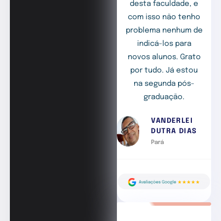
desta faculdade, e
com isso não tenho
problema nenhum de
indicá-los para
novos alunos. Grato
por tudo. Já estou
na segunda pós-
graduação.
VANDERLEI
DUTRA DIAS
Pará