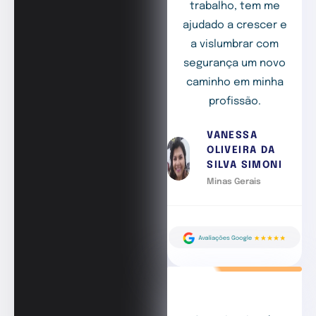
trabalho, tem me
ajudado a crescer e
a vislumbrar com
segurança um novo
caminho em minha
profissão.
VANESSA
OLIVEIRA DA
SILVA SIMONI
Minas Gerais