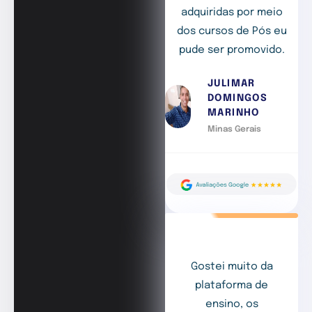
adquiridas por meio
dos cursos de Pós eu
pude ser promovido.
JULIMAR
DOMINGOS
MARINHO
Minas Gerais
Gostei muito da
plataforma de
ensino, os