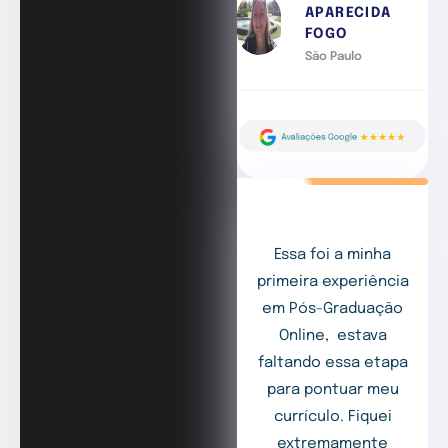
APARECIDA
FOGO
São Paulo
Essa foi a minha
primeira experiência
em Pós-Graduação
Online, estava
faltando essa etapa
para pontuar meu
currículo. Fiquei
extremamente