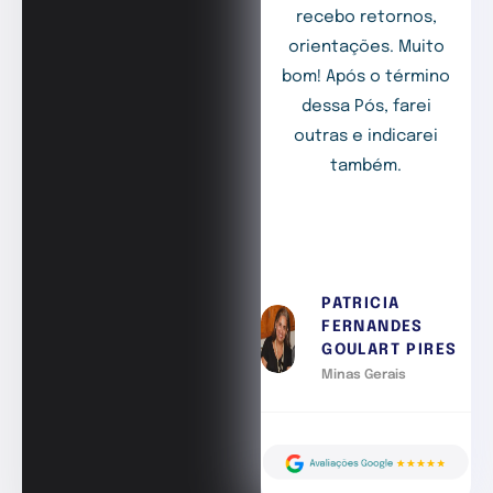
recebo retornos,
orientações. Muito
bom! Após o término
dessa Pós, farei
outras e indicarei
também.
PATRICIA
FERNANDES
GOULART PIRES
Minas Gerais