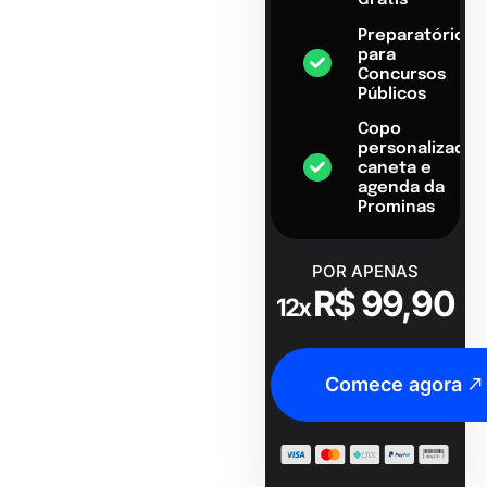
Grátis
Preparatório
para
Concursos
Públicos
Copo
personalizado,
caneta e
agenda da
Prominas
POR APENAS
R$ 99,90
12x
Comece agora