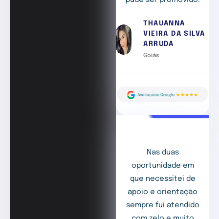
pude ser promovido.
THAUANNA
VIEIRA DA SILVA
ARRUDA
Goiás
Nas duas
oportunidade em
que necessitei de
apoio e orientação
sempre fui atendido
com zelo e muito