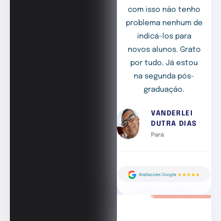
com isso não tenho
problema nenhum de
indicá-los para
novos alunos. Grato
por tudo. Já estou
na segunda pós-
graduação.
VANDERLEI
DUTRA DIAS
Pará