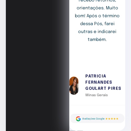
recebo retornos,
orientações. Muito
bom! Após o término
dessa Pós, farei
outras e indicarei
também.
PATRICIA
FERNANDES
GOULART PIRES
Minas Gerais