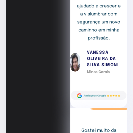
ajudado a crescer e
a vislumbrar com
segurança um novo
caminho em minha
profissão.
VANESSA
OLIVEIRA DA
SILVA SIMONI
Minas Gerais
Gostei muito da