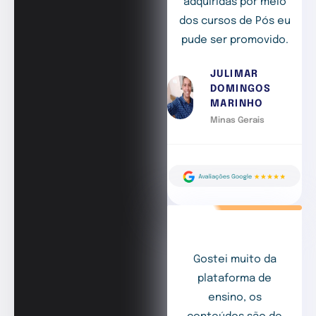
adquiridas por meio
dos cursos de Pós eu
pude ser promovido.
JULIMAR
DOMINGOS
MARINHO
Minas Gerais
Gostei muito da
plataforma de
ensino, os