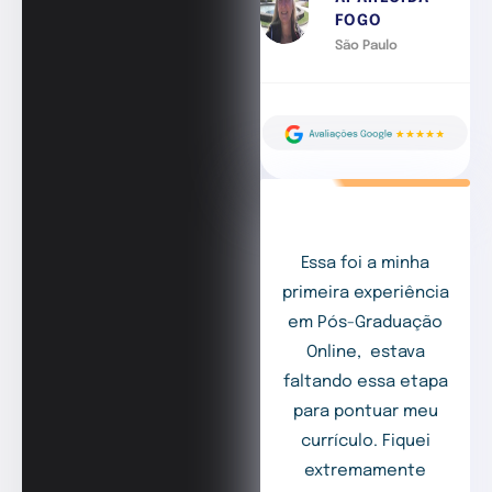
FOGO
São Paulo
Essa foi a minha
primeira experiência
em Pós-Graduação
Online, estava
faltando essa etapa
para pontuar meu
currículo. Fiquei
extremamente