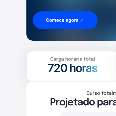
Comece agora
Carga horária total
720
horas
Curso total
Projetado par