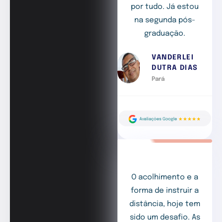
por tudo. Já estou
na segunda pós-
graduação.
VANDERLEI
DUTRA DIAS
Pará
O acolhimento e a
forma de instruir a
distância, hoje tem
sido um desafio. As