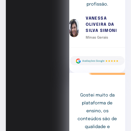
profissão.
VANESSA
OLIVEIRA DA
SILVA SIMONI
Minas Gerais
Gostei muito da
plataforma de
ensino, os
conteúdos são de
qualidade e