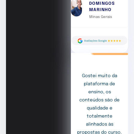
DOMINGOS
MARINHO
Minas Gerais
Gostei muito da
plataforma de
ensino, os
conteúdos são de
qualidade e
totalmente
alinhados às
propostas do curso.