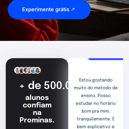
Experimente grátis
Estou gostando
+ de 500.000
muito do método de
ensino. Posso
alunos
estudar no horário
confiam
bom pra mim,
na
Prominas.
tranquilamente. É
bem explicativo e