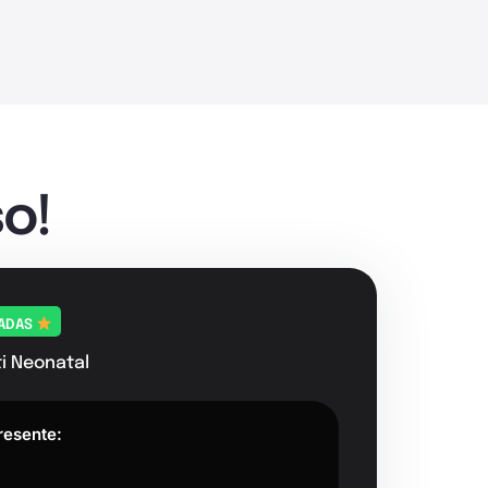
o!
TADAS
i Neonatal
resente: