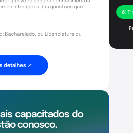
antir que você adquira conhecimentos
dernas alterações das questões que
Ti
R
: Bacharelado, ou Licenciatura ou
s detalhes
mais
capacitados
do
tão conosco.