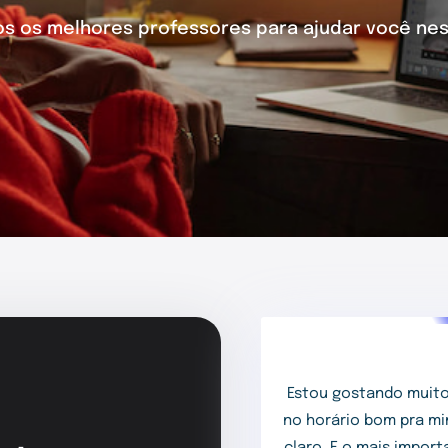
 os melhores professores para ajudar você nes
Estou gostando muito
no horário bom pra mi
claro. E o mais impor