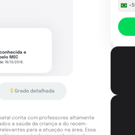
+5
econhecida e
pelo MEC
 de 18/10/2018.
Grade detalhada
natal conta com professores altamente
ados a saúde da criança e do recém-
relevantes para a atuação na área. Essa