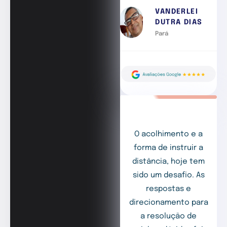
VANDERLEI
DUTRA DIAS
Pará
O acolhimento e a
forma de instruir a
distância, hoje tem
sido um desafio. As
respostas e
direcionamento para
a resolução de