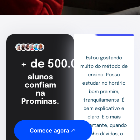
Estou gostando
+ de 500.000
muito do método de
ensino. Posso
alunos
estudar no horário
confiam
bom pra mim,
na
Prominas.
tranquilamente. É
bem explicativo e
claro. E o mais
importante, quando
Comece agora
tenho dúvidas, o