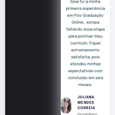
Essa foi a minha
primeira experiência
em Pós-Graduação
Online, estava
faltando essa etapa
para pontuar meu
currículo. Fiquei
extremamente
satisfeita, pois
atendeu minhas
expectativas com
conclusão em seis
meses.
JULIANA
MENDES
CORREIA
Pernambuco