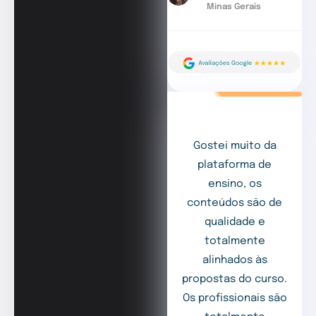
Minas Gerais
Gostei muito da
plataforma de
ensino, os
conteúdos são de
qualidade e
totalmente
alinhados às
propostas do curso.
Os profissionais são