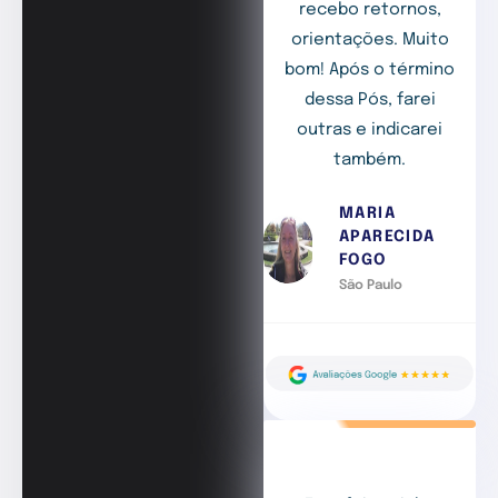
recebo retornos,
orientações. Muito
bom! Após o término
dessa Pós, farei
outras e indicarei
também.
MARIA
APARECIDA
FOGO
São Paulo