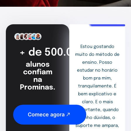
Estou gostando
+ de 500.000
muito do método de
ensino. Posso
alunos
estudar no horário
confiam
bom pra mim,
na
Prominas.
tranquilamente. É
bem explicativo e
claro. E o mais
importante, quando
Comece agora
tenho dúvidas, o
suporte me ampara,