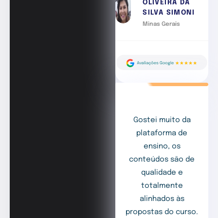
OLIVEIRA DA
SILVA SIMONI
Minas Gerais
Gostei muito da
plataforma de
ensino, os
conteúdos são de
qualidade e
totalmente
alinhados às
propostas do curso.