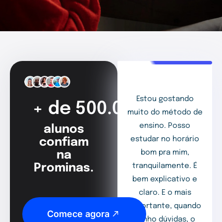
Estou gostando
+ de 500.000
muito do método de
ensino. Posso
alunos
estudar no horário
confiam
bom pra mim,
na
Prominas.
tranquilamente. É
bem explicativo e
claro. E o mais
importante, quando
Comece agora
tenho dúvidas, o